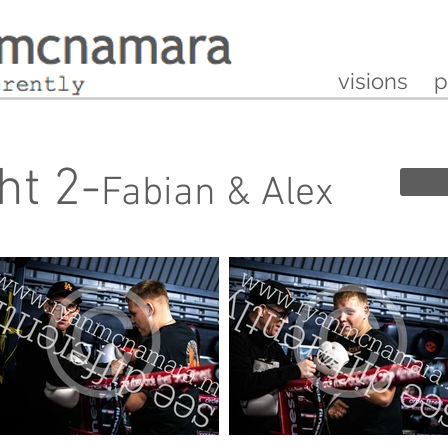
visions
p
ht 2-
Fabian & Alex