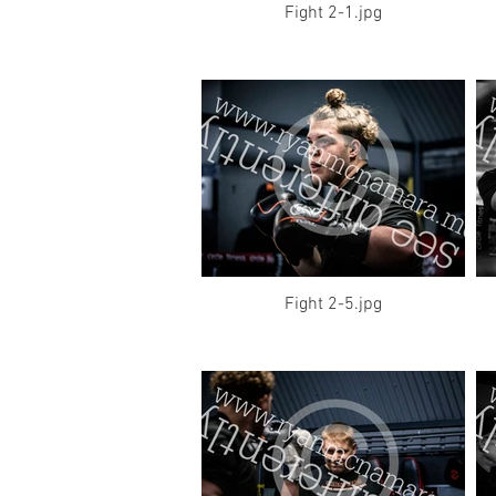
Fight 2-1.jpg
Fight 2-5.jpg