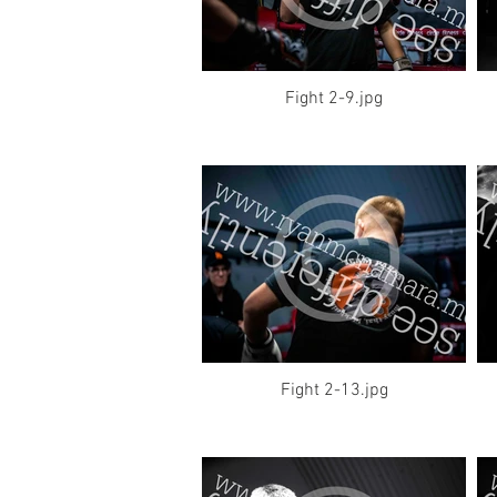
Fight 2-9.jpg
Fight 2-13.jpg