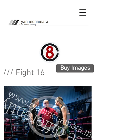
Buy Images
/// Fight
16